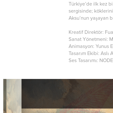
Türkiye’de ilk kez b
sergisinde; kökleri
Aksu’nun yaşayan bir
Kreatif Direktör: Fu
Sanat Yönetmeni: M
Animasyon: Yunus E
Tasarım Ekibi: Aslı
Ses Tasarımı: NOD