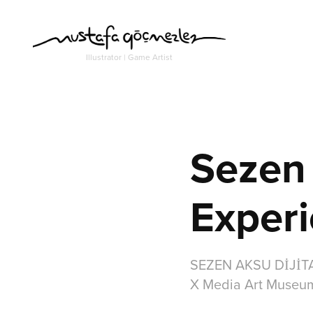
Illustrator | Game Artist
Sezen 
Exper
SEZEN AKSU DİJİT
X Media Art Museu