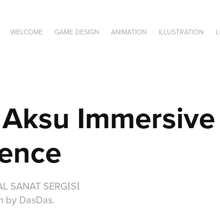
WELCOME
GAME DESIGN
ANIMATION
ILLUSTRATION
Aksu Immersive 
ience
AL SANAT SERGİSİ
m by DasDas.