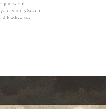
ijital sanat
ıya el vermiş Sezen
ıklık ediyoruz.