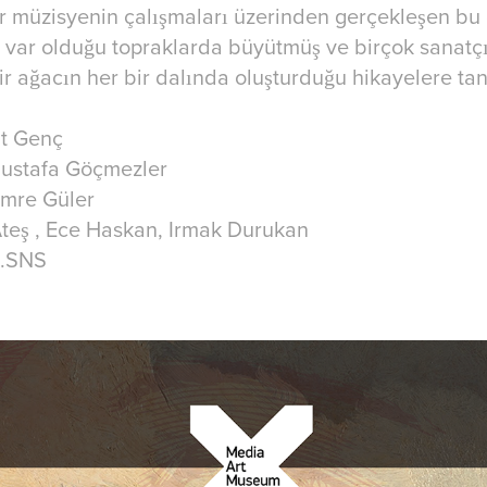
ir müzisyenin çalışmaları üzerinden gerçekleşen bu d
ni var olduğu topraklarda büyütmüş ve birçok sanatç
 ağacın her bir dalında oluşturduğu hikayelere tan
at Genç
ustafa Göçmezler
mre Güler
 Ateş , Ece Haskan, Irmak Durukan
E.SNS